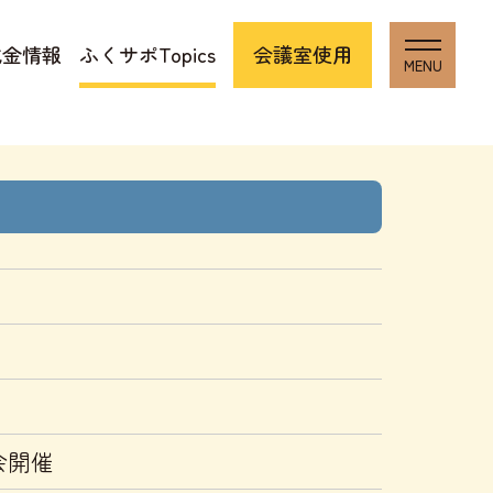
成金情報
ふくサポTopics
会議室使用
会開催