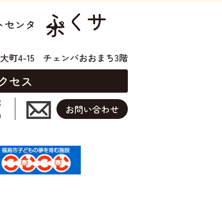
ふくサ
ポ
トセンタ
大町4-15
チェンバおおまち3階
クセス
3
お問い合わせ
0