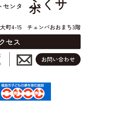
ふくサ
ポ
トセンタ
大町4-15
チェンバおおまち3階
クセス
3
お問い合わせ
0