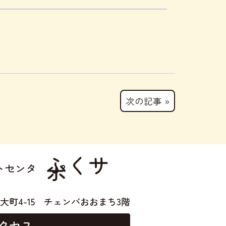
次の記事 »
ふくサ
ポ
トセンタ
大町4-15
チェンバおおまち3階
クセス