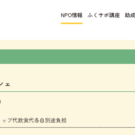
NPO情報
ふくサポ講座
助
シェ
0
ョップ代飲食代各自別途負担