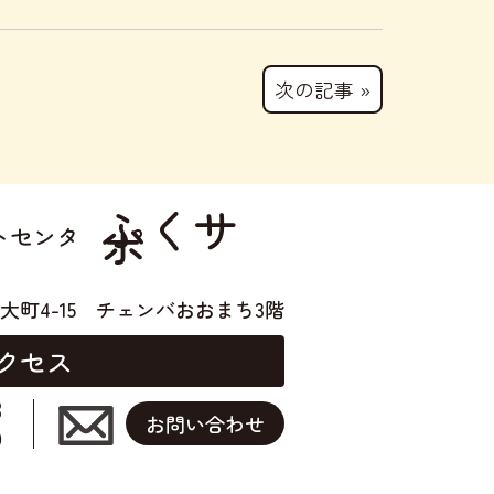
次の記事 »
ふくサ
ポ
トセンタ
大町4-15
チェンバおおまち3階
クセス
3
お問い合わせ
0