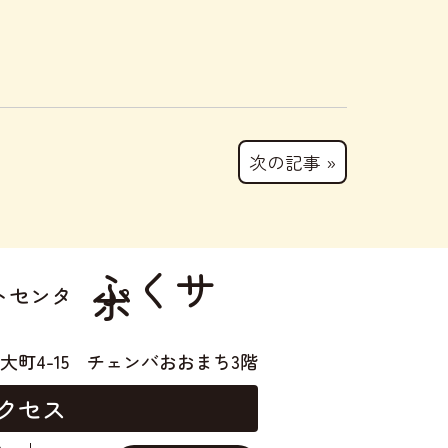
次の記事 »
ふくサ
ポ
トセンタ
大町4-15
チェンバおおまち3階
クセス