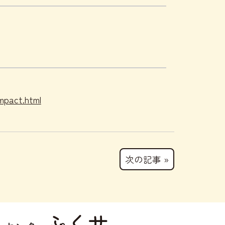
impact.html
次の記事 »
ふくサ