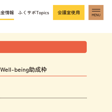
成金情報
ふくサポTopics
会議室使用
l-being助成枠