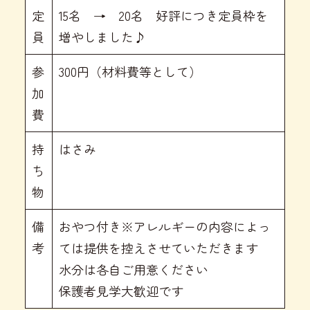
定
15名 → 20名 好評につき定員枠を
員
増やしました♪
参
300円（材料費等として）
加
費
持
はさみ
ち
物
備
おやつ付き※アレルギーの内容によっ
考
ては提供を控えさせていただきます
水分は各自ご用意ください
保護者見学大歓迎です