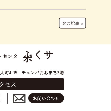
次の記事 »
ふくサ
ポ
トセンタ
大町4-15
チェンバおおまち3階
クセス
3
お問い合わせ
0