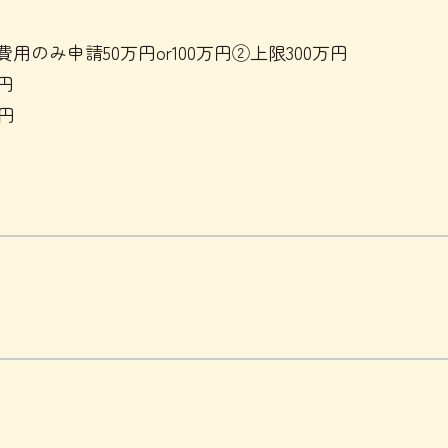
用のみ申請50万円or100万円②上限300万円
円
万円
。